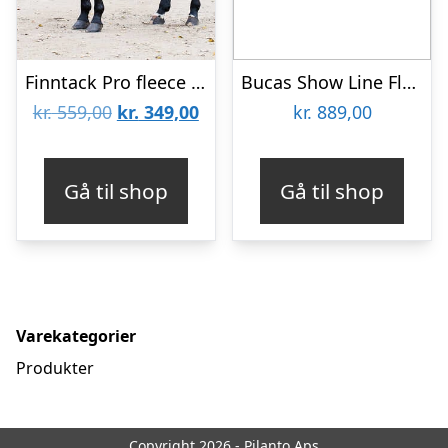
Finntack Pro fleece cooler – Hvid/Hvid
Bucas Show Line Fleecetæppe – 125 CM
Den
Den
kr.
559,00
kr.
349,00
kr.
889,00
oprindelige
aktuelle
pris
pris
Gå til shop
Gå til shop
var:
er:
kr. 559,00.
kr. 349,00.
Varekategorier
Produkter
Copyright 2026 - Pilanto Aps